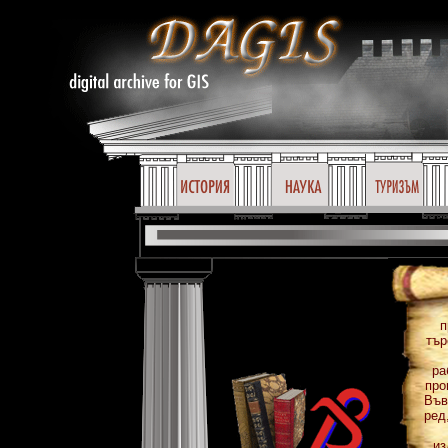
п
тър
ра
про
Във
ред
из