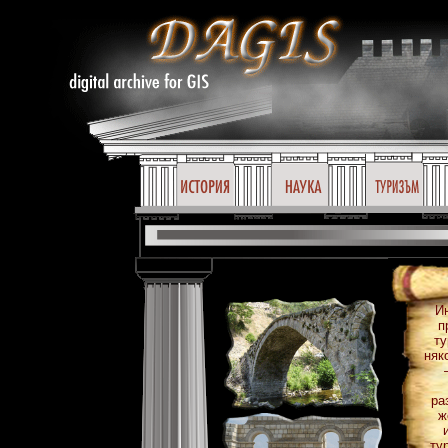
И
п
ту
няк
ра
ж
ту