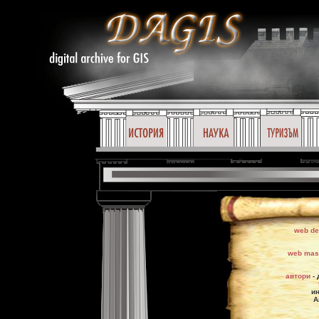
web de
web mas
автори
- 
ин
А