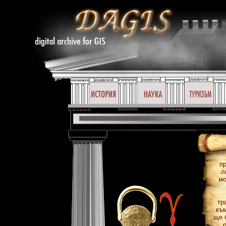
п
л
мо
тр
към
ще 
о